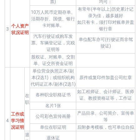
票)
均可：
有常年(半年以上)历史累计记
10万人民币定期存单、
录为佳，越多越好
活期存折、国债、银行
如只有卡，须打印对账单并盖
卡对账单。
个人资产
银行章
3
状况证明
汽车行驶证或购车发
单位配车亦可(行驶证而非驾
票、车辆登记证，完税
驶证)
证明等
股权证、对账单、交割
单、证交所资金证明
单位营业执照正本/副
本(2选1)；或组织机构
原件或复印件加盖公司红章
代码证正本/副本(2选1)
如工程师证、会计师证、医师
各种职业职格证书
在
证、教授资格证等，工作证
职
名片1张
产品目录、公司简介、宣传单
工作或
公司彩色宣传画册
等
4
学习情
况证明
单位在职证明
后附参考模板，也可单位自拟
退
退休证