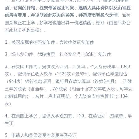
1、写给申请人的中英文邀请涵，包含以下内容：详细说明
访美目
的、访问的行程、在美停留起止时间、邀请人具体资料以及由谁提
供所有费用，并说明彼此双方的关系，并适度表明想念之情
。如美
国亲属正在上学，如学校也能出具一份邀请函，更好（由国际办公
室或相关机构出据）。
2、美国亲属的护照复印件，含过往签证复印件
3、绿卡复印件、驾驶执照、社会安全号（SSN）复印件
3、在美国工作的，提供收入证明，工资单，个人所得税单（1040
表）、配偶单位收入税单（1020表）复印件、配偶单位季度报告
（941表）银行存款证明、银行月存款结算单（连续3个月），连续
三年的税表（含当年），W2税表（相当于官方的年收入表，每年凭
此缴税用的），名片，雇主证明信、个人资金支持宣誓书（I-134
表）
4、在美国上学的，提供入学通知书、I-20、在读证明，成绩单，学
生证
5、申请人和美国亲属的亲属关系公证