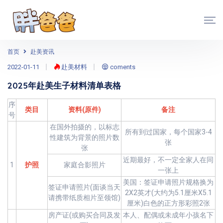
首页
赴美资讯
2022-01-11
赴美材料
coments
2025年赴美生子材料清单表格
序
类目
资料(原件)
备注
号
在国外拍摄的，以标志
所有到过国家，每个国家3-4
性建筑为背景的照片数
张
张
近期最好，不一定全家人在同
1
护照
家庭合影照片
一张上
美国：签证申请照片规格换为
签证申请照片(面谈当天
2X2英才(大约为5.1厘米X5.1
请携带纸质相片至领馆)
厘米)白色的正方形彩照2张
房产证(或购买合同及发
本人、配偶或未成年小孩名下